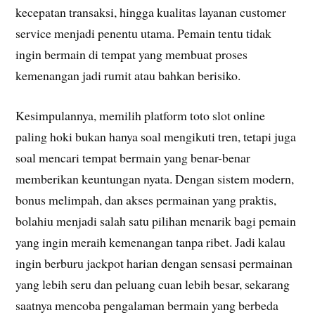
kecepatan transaksi, hingga kualitas layanan customer
service menjadi penentu utama. Pemain tentu tidak
ingin bermain di tempat yang membuat proses
kemenangan jadi rumit atau bahkan berisiko.
Kesimpulannya, memilih platform toto slot online
paling hoki bukan hanya soal mengikuti tren, tetapi juga
soal mencari tempat bermain yang benar-benar
memberikan keuntungan nyata. Dengan sistem modern,
bonus melimpah, dan akses permainan yang praktis,
bolahiu menjadi salah satu pilihan menarik bagi pemain
yang ingin meraih kemenangan tanpa ribet. Jadi kalau
ingin berburu jackpot harian dengan sensasi permainan
yang lebih seru dan peluang cuan lebih besar, sekarang
saatnya mencoba pengalaman bermain yang berbeda