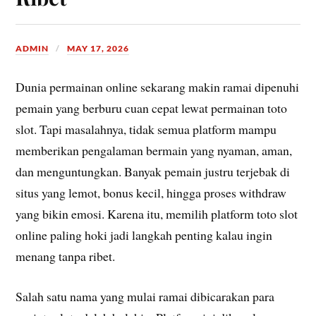
ADMIN
MAY 17, 2026
Dunia permainan online sekarang makin ramai dipenuhi
pemain yang berburu cuan cepat lewat permainan toto
slot. Tapi masalahnya, tidak semua platform mampu
memberikan pengalaman bermain yang nyaman, aman,
dan menguntungkan. Banyak pemain justru terjebak di
situs yang lemot, bonus kecil, hingga proses withdraw
yang bikin emosi. Karena itu, memilih platform toto slot
online paling hoki jadi langkah penting kalau ingin
menang tanpa ribet.
Salah satu nama yang mulai ramai dibicarakan para