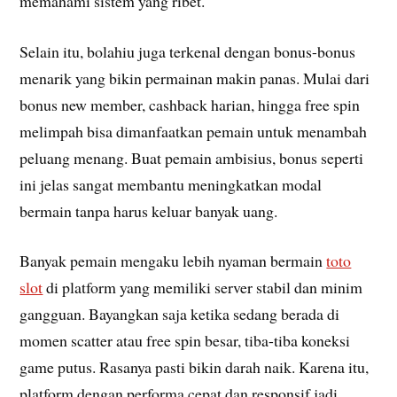
memahami sistem yang ribet.
Selain itu, bolahiu juga terkenal dengan bonus-bonus
menarik yang bikin permainan makin panas. Mulai dari
bonus new member, cashback harian, hingga free spin
melimpah bisa dimanfaatkan pemain untuk menambah
peluang menang. Buat pemain ambisius, bonus seperti
ini jelas sangat membantu meningkatkan modal
bermain tanpa harus keluar banyak uang.
Banyak pemain mengaku lebih nyaman bermain
toto
slot
di platform yang memiliki server stabil dan minim
gangguan. Bayangkan saja ketika sedang berada di
momen scatter atau free spin besar, tiba-tiba koneksi
game putus. Rasanya pasti bikin darah naik. Karena itu,
platform dengan performa cepat dan responsif jadi