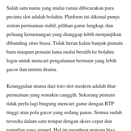
Salah satu nama yang mulai ramai dibicarakan para
pecinta slot adalah bolahiu. Platform ini dikenal punya
sistem permainan stabil, pilihan game lengkap, dan
peluang kemenangan yang dianggap lebih menjanjikan
dibanding situs biasa. Tidak heran kalau banyak pemain
baru maupun pemain lama mulai beralih ke bolahiu
login untuk mencari pengalaman bermain yang lebih
gacor dan minim drama.
Keunggulan utama dari toto slot modern adalah fitur
permainan yang semakin canggih. Sekarang pemain
tidak perlu lagi bingung mencari game dengan RTP
tinggi atau pola gacor yang sedang panas. Semua sudah
tersedia dalam satu tempat dengan akses cepat dan
tampilan yang simpel. Hal ini membuat pemain bisa