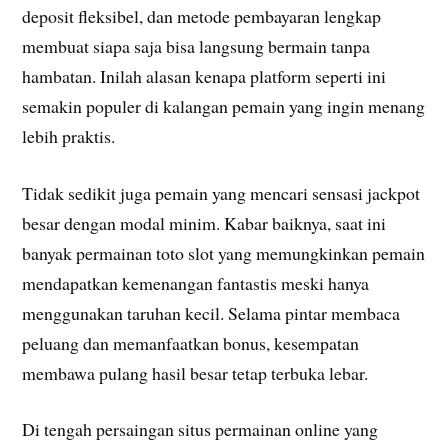
deposit fleksibel, dan metode pembayaran lengkap
membuat siapa saja bisa langsung bermain tanpa
hambatan. Inilah alasan kenapa platform seperti ini
semakin populer di kalangan pemain yang ingin menang
lebih praktis.
Tidak sedikit juga pemain yang mencari sensasi jackpot
besar dengan modal minim. Kabar baiknya, saat ini
banyak permainan toto slot yang memungkinkan pemain
mendapatkan kemenangan fantastis meski hanya
menggunakan taruhan kecil. Selama pintar membaca
peluang dan memanfaatkan bonus, kesempatan
membawa pulang hasil besar tetap terbuka lebar.
Di tengah persaingan situs permainan online yang