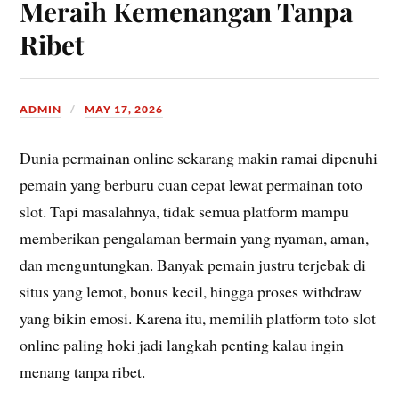
Meraih Kemenangan Tanpa
Ribet
ADMIN
MAY 17, 2026
Dunia permainan online sekarang makin ramai dipenuhi
pemain yang berburu cuan cepat lewat permainan toto
slot. Tapi masalahnya, tidak semua platform mampu
memberikan pengalaman bermain yang nyaman, aman,
dan menguntungkan. Banyak pemain justru terjebak di
situs yang lemot, bonus kecil, hingga proses withdraw
yang bikin emosi. Karena itu, memilih platform toto slot
online paling hoki jadi langkah penting kalau ingin
menang tanpa ribet.