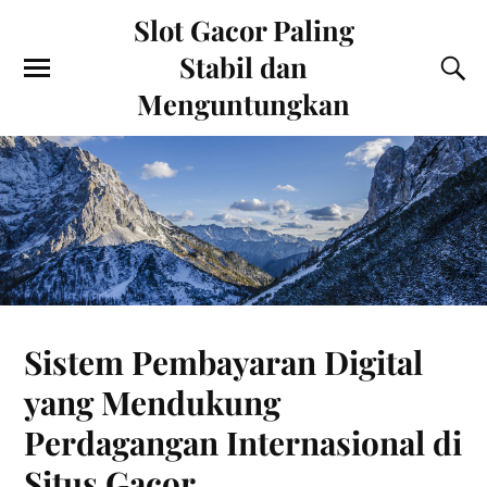
Slot Gacor Paling
Stabil dan
Menguntungkan
Sistem Pembayaran Digital
yang Mendukung
Perdagangan Internasional di
Situs Gacor