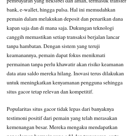
pembayaran yang fleksibel dan aman, termasuk transfer
bank, e-wallet, hingga pulsa. Hal ini memudahkan
pemain dalam melakukan deposit dan penarikan dana
kapan saja dan di mana saja. Dukungan teknologi
canggih memastikan setiap transaksi berjalan lancar
tanpa hambatan. Dengan sistem yang teruji
keamanannya, pemain dapat fokus menikmati
permainan tanpa perlu khawatir akan risiko keamanan
data atau saldo mereka hilang. Inovasi terus dilakukan
untuk meningkatkan kenyamanan pengguna sehingga
situs gacor tetap relevan dan kompetitif.
Popularitas situs gacor tidak lepas dari banyaknya
testimoni positif dari pemain yang telah merasakan
kemenangan besar. Mereka mengaku mendapatkan
pengalaman bermain yang adil dan transparan, serta