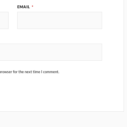
EMAIL
*
browser for the next time I comment.