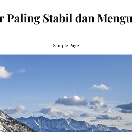
r Paling Stabil dan Men
Sample Page