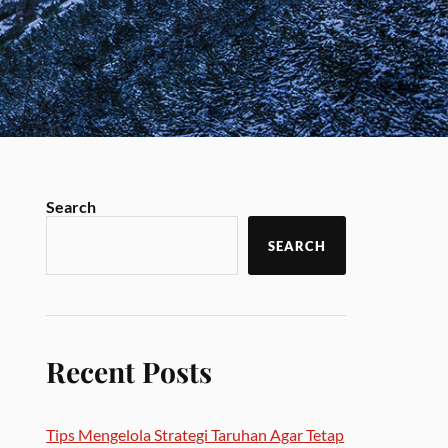
Search
SEARCH
Recent Posts
Tips Mengelola Strategi Taruhan Agar Tetap