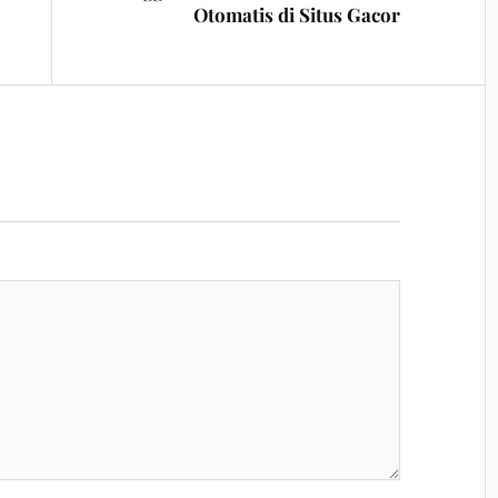
Otomatis di Situs Gacor