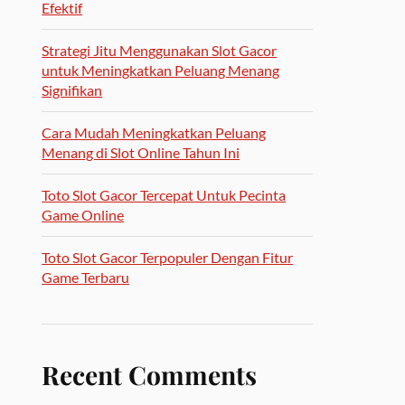
Efektif
Strategi Jitu Menggunakan Slot Gacor
untuk Meningkatkan Peluang Menang
Signifikan
Cara Mudah Meningkatkan Peluang
Menang di Slot Online Tahun Ini
Toto Slot Gacor Tercepat Untuk Pecinta
Game Online
Toto Slot Gacor Terpopuler Dengan Fitur
Game Terbaru
Recent Comments