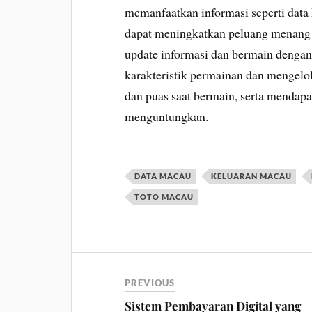
memanfaatkan informasi seperti data
dapat meningkatkan peluang menang se
update informasi dan bermain dengan
karakteristik permainan dan mengelo
dan puas saat bermain, serta menda
menguntungkan.
DATA MACAU
KELUARAN MACAU
TOTO MACAU
PREVIOUS
Sistem Pembayaran Digital yang