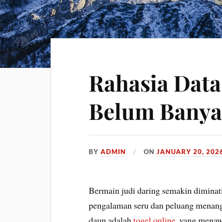
Rahasia Dat
Belum Banya
BY
ADMIN
ON
JANUARY 20, 202
Bermain judi daring semakin diminat
pengalaman seru dan peluang menang 
daun adalah
togel online
, yang menaw