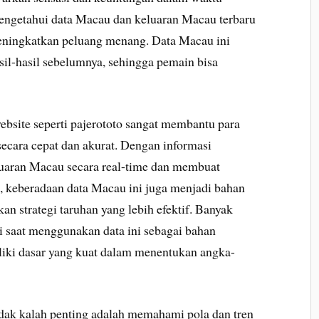
mengetahui data Macau dan keluaran Macau terbaru
meningkatkan peluang menang. Data Macau ini
sil-hasil sebelumnya, sehingga pemain bisa
ebsite seperti pajerototo sangat membantu para
ecara cepat dan akurat. Dengan informasi
luaran Macau secara real-time dan membuat
tu, keberadaan data Macau ini juga menjadi bahan
n strategi taruhan yang lebih efektif. Banyak
i saat menggunakan data ini sebagai bahan
liki dasar yang kuat dalam menentukan angka-
tidak kalah penting adalah memahami pola dan tren