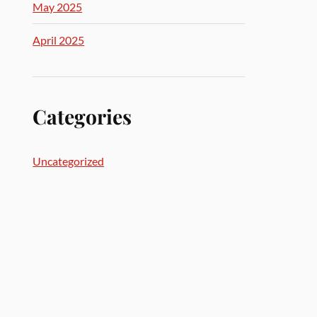
May 2025
April 2025
Categories
Uncategorized