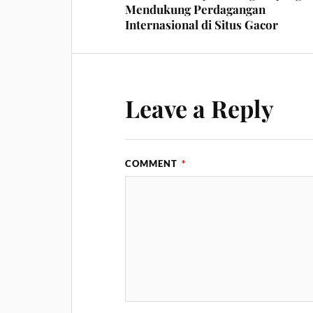
Mendukung Perdagangan
Internasional di Situs Gacor
Leave a Reply
COMMENT
*