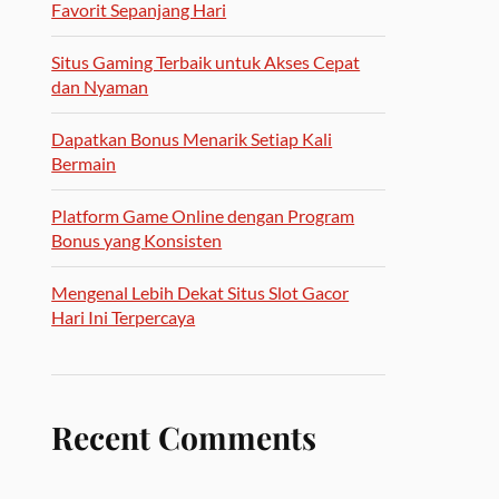
Favorit Sepanjang Hari
Situs Gaming Terbaik untuk Akses Cepat
dan Nyaman
Dapatkan Bonus Menarik Setiap Kali
Bermain
Platform Game Online dengan Program
Bonus yang Konsisten
Mengenal Lebih Dekat Situs Slot Gacor
Hari Ini Terpercaya
Recent Comments