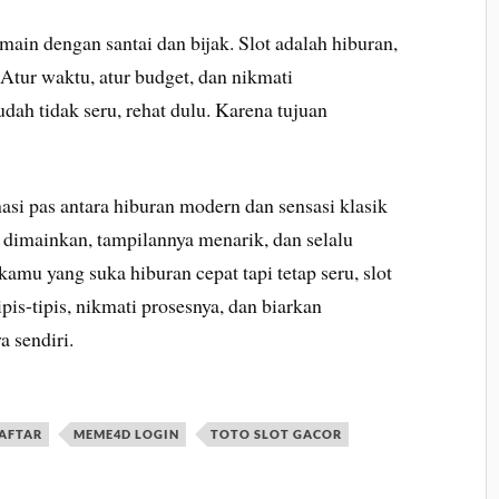
main dengan santai dan bijak. Slot adalah hiburan,
 Atur waktu, atur budget, dan nikmati
dah tidak seru, rehat dulu. Karena tujuan
asi pas antara hiburan modern dan sensasi klasik
 dimainkan, tampilannya menarik, dan selalu
kamu yang suka hiburan cepat tapi tetap seru, slot
ipis-tipis, nikmati prosesnya, dan biarkan
 sendiri.
AFTAR
MEME4D LOGIN
TOTO SLOT GACOR