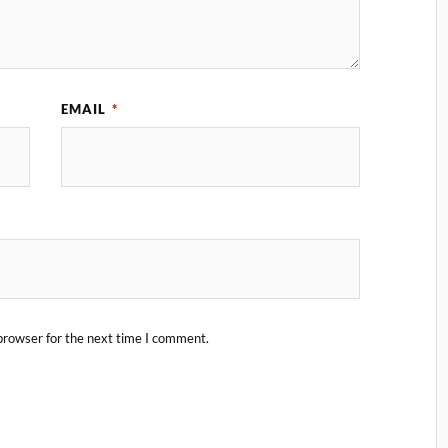
EMAIL
*
browser for the next time I comment.