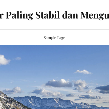
r Paling Stabil dan Men
Sample Page