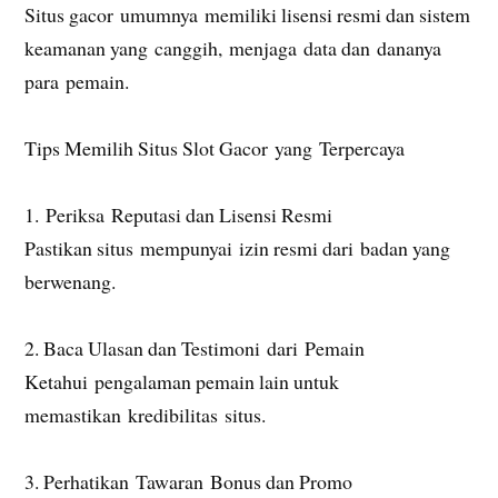
Situs gacor umumnya memiliki lisensi resmi dan sistem
keamanan yang canggih, menjaga data dan dananya
para pemain.
Tips Memilih Situs Slot Gacor yang Terpercaya
1. Periksa Reputasi dan Lisensi Resmi
Pastikan situs mempunyai izin resmi dari badan yang
berwenang.
2. Baca Ulasan dan Testimoni dari Pemain
Ketahui pengalaman pemain lain untuk
memastikan kredibilitas situs.
3. Perhatikan Tawaran Bonus dan Promo