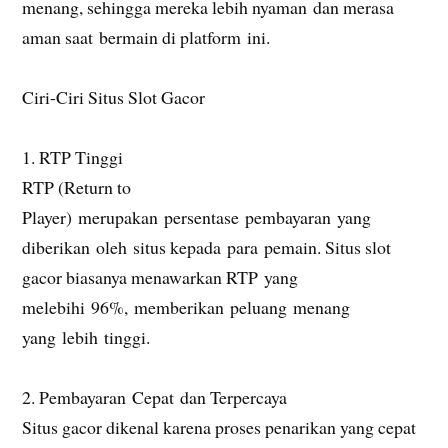
menang, sehingga mereka lebih nyaman dan merasa
aman saat bermain di platform ini.
Ciri-Ciri Situs Slot Gacor
1. RTP Tinggi
RTP (Return to
Player) merupakan persentase pembayaran yang
diberikan oleh situs kepada para pemain. Situs slot
gacor biasanya menawarkan RTP yang
melebihi 96%, memberikan peluang menang
yang lebih tinggi.
2. Pembayaran Cepat dan Terpercaya
Situs gacor dikenal karena proses penarikan yang cepat