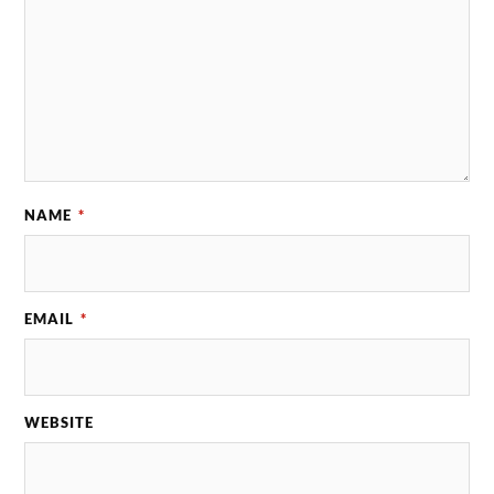
NAME
*
EMAIL
*
WEBSITE