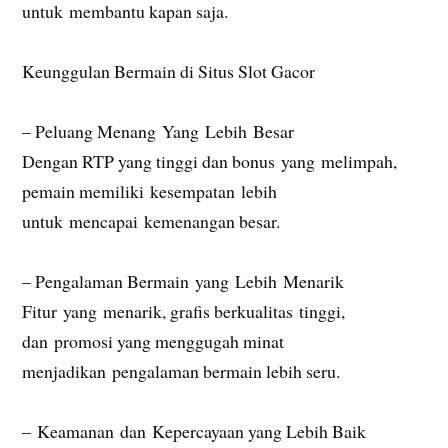
untuk membantu kapan saja.
Keunggulan Bermain di Situs Slot Gacor
– Peluang Menang Yang Lebih Besar
Dengan RTP yang tinggi dan bonus yang melimpah,
pemain memiliki kesempatan lebih
untuk mencapai kemenangan besar.
– Pengalaman Bermain yang Lebih Menarik
Fitur yang menarik, grafis berkualitas tinggi,
dan promosi yang menggugah minat
menjadikan pengalaman bermain lebih seru.
– Keamanan dan Kepercayaan yang Lebih Baik