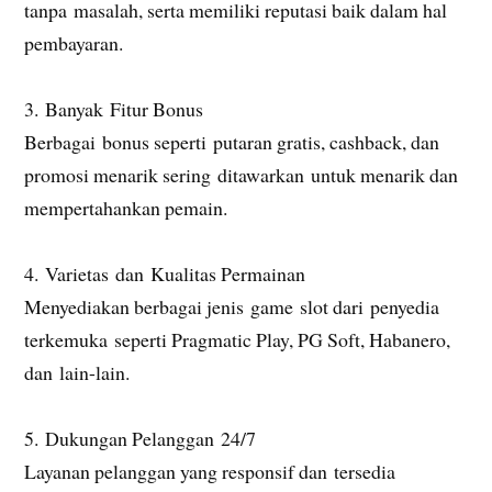
tanpa masalah, serta memiliki reputasi baik dalam hal
pembayaran.
3. Banyak Fitur Bonus
Berbagai bonus seperti putaran gratis, cashback, dan
promosi menarik sering ditawarkan untuk menarik dan
mempertahankan pemain.
4. Varietas dan Kualitas Permainan
Menyediakan berbagai jenis game slot dari penyedia
terkemuka seperti Pragmatic Play, PG Soft, Habanero,
dan lain-lain.
5. Dukungan Pelanggan 24/7
Layanan pelanggan yang responsif dan tersedia