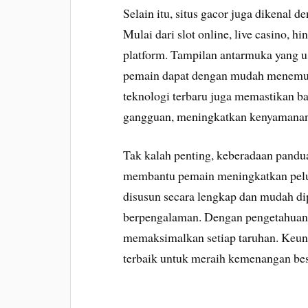
Selain itu, situs gacor juga dikenal 
Mulai dari slot online, live casino, h
platform. Tampilan antarmuka yang u
pemain dapat dengan mudah menemuk
teknologi terbaru juga memastikan b
gangguan, meningkatkan kenyamanan
Tak kalah penting, keberadaan panduan
membantu pemain meningkatkan pelua
disusun secara lengkap dan mudah d
berpengalaman. Dengan pengetahuan 
memaksimalkan setiap taruhan. Keun
terbaik untuk meraih kemenangan bes