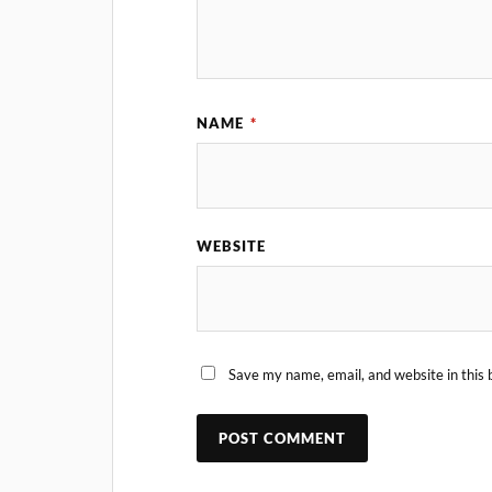
NAME
*
WEBSITE
Save my name, email, and website in this 