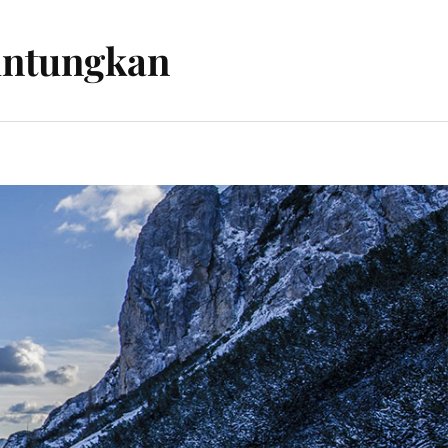
guntungkan