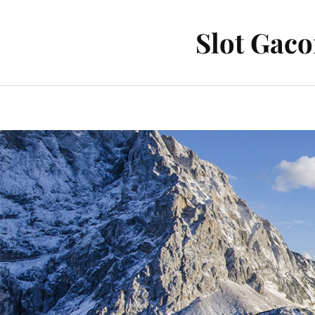
Slot Gaco