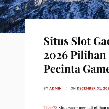
Situs Slot G
2026 Pilihan
Pecinta Gam
BY
ADMIN
ON
DECEMBER 31, 20
Tiger78
Situs gacor menjadi pilihan u