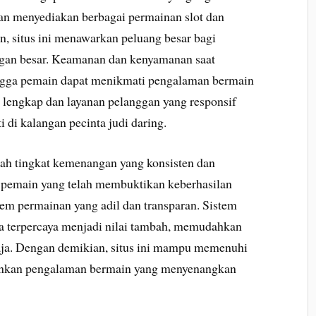
n menyediakan berbagai permainan slot dan
, situs ini menawarkan peluang besar bagi
an besar. Keamanan dan kenyamanan saat
ingga pemain dapat menikmati pengalaman bermain
r lengkap dan layanan pelanggan yang responsif
 di kalangan pecinta judi daring.
lah tingkat kemenangan yang konsisten dan
 pemain yang telah membuktikan keberhasilan
tem permainan yang adil dan transparan. Sistem
ta terpercaya menjadi nilai tambah, memudahkan
aja. Dengan demikian, situs ini mampu memenuhi
ginkan pengalaman bermain yang menyenangkan