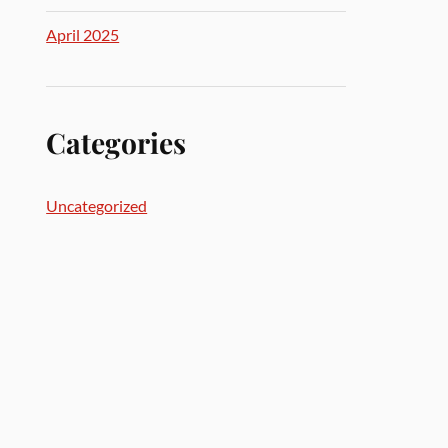
April 2025
Categories
Uncategorized