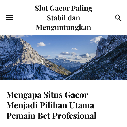
Slot Gacor Paling
Stabil dan
Menguntungkan
Mengapa Situs Gacor
Menjadi Pilihan Utama
Pemain Bet Profesional