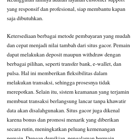
yang responsif dan profesional, siap membantu kapan
saja dibutuhkan.
Ketersediaan berbagai metode pembayaran yang mudah
dan cepat menjadi nilai tambah dari situs gacor. Pemain
dapat melakukan deposit maupun withdraw dengan
berbagai pilihan, seperti transfer bank, e-wallet, dan
pulsa. Hal ini memberikan fleksibilitas dalam
melakukan transaksi, sehingga prosesnya tidak
merepotkan. Selain itu, sistem keamanan yang terjamin
membuat transaksi berlangsung lancar tanpa khawatir
data akan disalahgunakan. Situs gacor juga dikenal
karena bonus dan promosi menarik yang diberikan
secara rutin, meningkatkan peluang kemenangan
pemain. Dengan demikian, pengalaman bermain