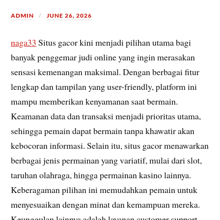
ADMIN
JUNE 26, 2026
naga33
Situs gacor kini menjadi pilihan utama bagi
banyak penggemar judi online yang ingin merasakan
sensasi kemenangan maksimal. Dengan berbagai fitur
lengkap dan tampilan yang user-friendly, platform ini
mampu memberikan kenyamanan saat bermain.
Keamanan data dan transaksi menjadi prioritas utama,
sehingga pemain dapat bermain tanpa khawatir akan
kebocoran informasi. Selain itu, situs gacor menawarkan
berbagai jenis permainan yang variatif, mulai dari slot,
taruhan olahraga, hingga permainan kasino lainnya.
Keberagaman pilihan ini memudahkan pemain untuk
menyesuaikan dengan minat dan kemampuan mereka.
Keunggulan lainnya adalah layanan customer support