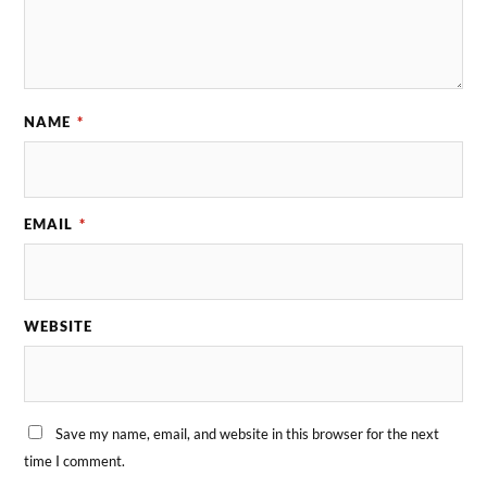
NAME
*
EMAIL
*
WEBSITE
Save my name, email, and website in this browser for the next
time I comment.