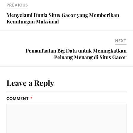
PREVIOUS
Menyelami Dunia Situs Gacor yang Memberikan
Keuntungan Maksimal
NEXT
Pemanfaatan Big Data untuk Meningkatkan
Peluang Menang di Situs Gacor
Leave a Reply
COMMENT
*