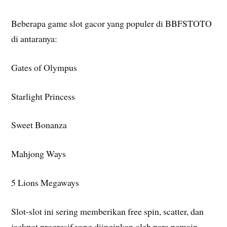
Beberapa game slot gacor yang populer di BBFSTOTO
di antaranya:
Gates of Olympus
Starlight Princess
Sweet Bonanza
Mahjong Ways
5 Lions Megaways
Slot-slot ini sering memberikan free spin, scatter, dan
jackpot progresif yang diinginkan oleh para pemain.