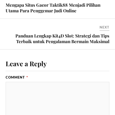
Mengapa Situs Gacor Taktik88 Menjadi Pilihan
Utama Para Penggemar Judi Online
NEXT
Panduan Lengkap Kit4D Slot: Strategi dan Tips
Terbaik untuk Pengalaman Bermain Maksimal
Leave a Reply
COMMENT
*