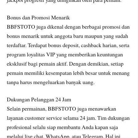
Bonus dan Promosi Menarik
BBFSTOTO juga dikenal dengan berbagai promosi dan
bonus menarik untuk anggota baru maupun yang sudah
terdaftar. Terdapat bonus deposit, cashback harian, serta
program loyalitas VIP yang memberikan keuntungan
eksklusif bagi pemain aktif. Dengan demikian, setiap
pemain memiliki kesempatan lebih besar untuk menang
tanpa harus mengeluarkan banyak uang.
Dukungan Pelanggan 24 Jam
Selain permainan, BBFSTOTO juga menawarkan
layanan customer service selama 24 jam. Tim dukungan
profesional selalu siap membantu Anda kapan saja
melalui live chat, WhatsApp, atau Telegram. Hal ini