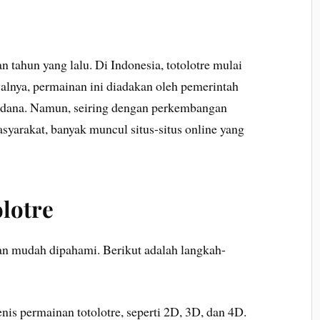
n tahun yang lalu. Di Indonesia, totolotre mulai
alnya, permainan ini diadakan oleh pemerintah
 dana. Namun, seiring dengan perkembangan
yarakat, banyak muncul situs-situs online yang
lotre
an mudah dipahami. Berikut adalah langkah-
enis permainan totolotre, seperti 2D, 3D, dan 4D.