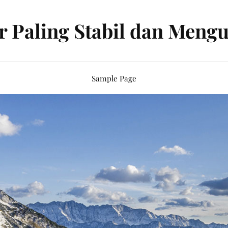
r Paling Stabil dan Men
Sample Page