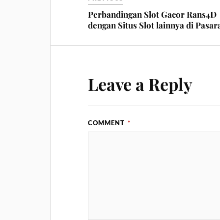
Perbandingan Slot Gacor Rans4D
dengan Situs Slot lainnya di Pasar
Leave a Reply
COMMENT
*