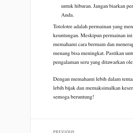
untuk hiburan. Jangan biarkan p
Anda.
Totolotre adalah permainan yang me
keuntungan. Meskipun permainan in
memahami cara bermain dan menerapk
menang bisa meningkat. Pastikan unt
pengalaman seru yang ditawarkan oleh
Dengan memahami lebih dalam tentan
lebih bijak dan memaksimalkan kesen
semoga beruntung!
PREVIOUS