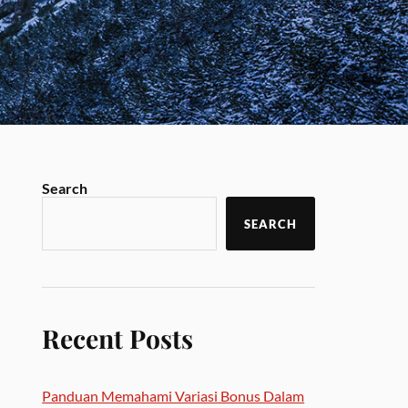
Search
SEARCH
Recent Posts
Panduan Memahami Variasi Bonus Dalam