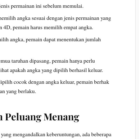
jenis permainan ini sebelum memulai.
emilih angka sesuai dengan jenis permainan yang
an 4D, pemain harus memilih empat angka.
milih angka, pemain dapat menentukan jumlah
semua taruhan dipasang, pemain hanya perlu
hat apakah angka yang dipilih berhasil keluar.
dipilih cocok dengan angka keluar, pemain berhak
an yang berlaku.
n Peluang Menang
n yang mengandalkan keberuntungan, ada beberapa