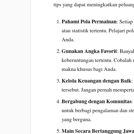
tips yang dapat meningkatkan pelua
Pahami Pola Permainan
: Setiap
atau statistik tertentu. Pelajari 
Anda.
Gunakan Angka Favorit
: Banya
keberuntungan tertentu. Cobala
makna khusus bagi Anda.
Kelola Keuangan dengan Baik
:
tersebut. Jangan pernah mempert
Bergabung dengan Komunitas
:
untuk berbagi pengalaman dan st
yang berguna.
Main Secara Bertanggung Jaw