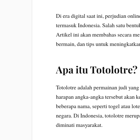
Di era digital saat ini, perjudian onl
termasuk Indonesia. Salah satu bentuk
Artikel ini akan membahas secara m
bermain, dan tips untuk meningkatk
Apa itu Totolotre?
Totolotre adalah permainan judi yang
harapan angka-angka tersebut akan k
beberapa nama, seperti togel atau lote
negara. Di Indonesia, totolotre meru
diminati masyarakat.