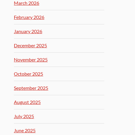
March 2026
February 2026
January 2026
December 2025
November 2025
October 2025
September 2025
August 2025
July 2025
June 2025