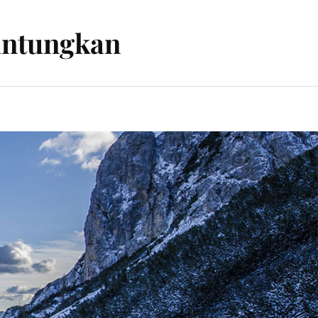
guntungkan