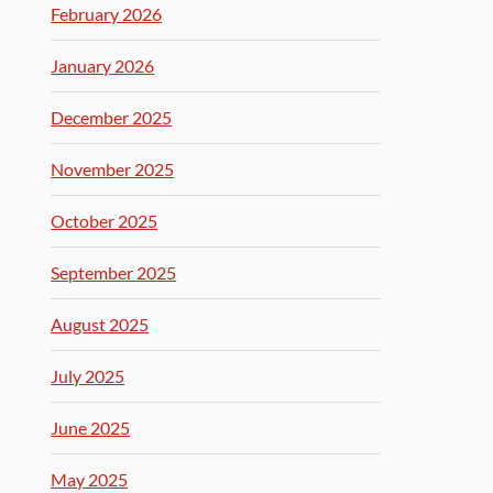
February 2026
January 2026
December 2025
November 2025
October 2025
September 2025
August 2025
July 2025
June 2025
May 2025