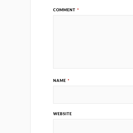
COMMENT
*
NAME
*
WEBSITE