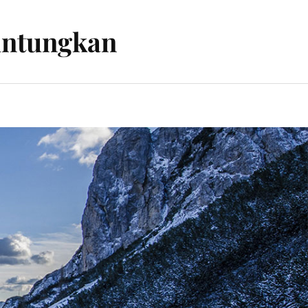
guntungkan