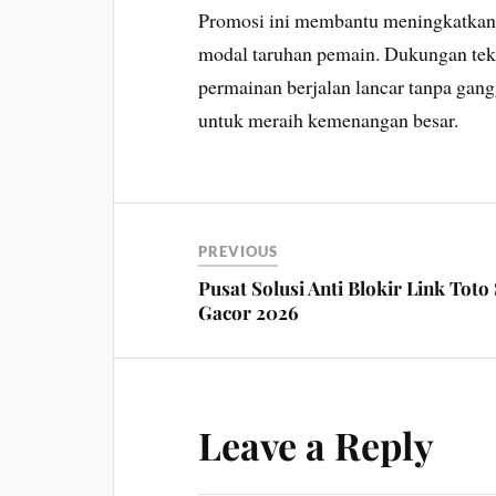
Promosi ini membantu meningkatkan
modal taruhan pemain. Dukungan tekn
permainan berjalan lancar tanpa gang
untuk meraih kemenangan besar.
PREVIOUS
Pusat Solusi Anti Blokir Link Toto 
Gacor 2026
Leave a Reply