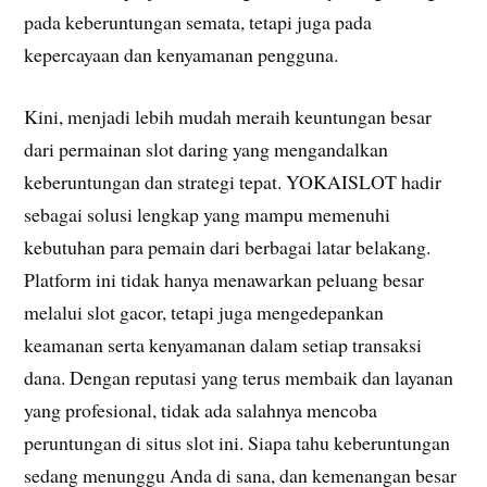
pada keberuntungan semata, tetapi juga pada
kepercayaan dan kenyamanan pengguna.
Kini, menjadi lebih mudah meraih keuntungan besar
dari permainan slot daring yang mengandalkan
keberuntungan dan strategi tepat. YOKAISLOT hadir
sebagai solusi lengkap yang mampu memenuhi
kebutuhan para pemain dari berbagai latar belakang.
Platform ini tidak hanya menawarkan peluang besar
melalui slot gacor, tetapi juga mengedepankan
keamanan serta kenyamanan dalam setiap transaksi
dana. Dengan reputasi yang terus membaik dan layanan
yang profesional, tidak ada salahnya mencoba
peruntungan di situs slot ini. Siapa tahu keberuntungan
sedang menunggu Anda di sana, dan kemenangan besar