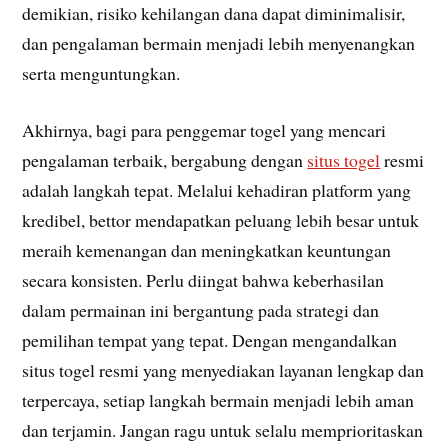
demikian, risiko kehilangan dana dapat diminimalisir,
dan pengalaman bermain menjadi lebih menyenangkan
serta menguntungkan.
Akhirnya, bagi para penggemar togel yang mencari
pengalaman terbaik, bergabung dengan
situs togel
resmi
adalah langkah tepat. Melalui kehadiran platform yang
kredibel, bettor mendapatkan peluang lebih besar untuk
meraih kemenangan dan meningkatkan keuntungan
secara konsisten. Perlu diingat bahwa keberhasilan
dalam permainan ini bergantung pada strategi dan
pemilihan tempat yang tepat. Dengan mengandalkan
situs togel resmi yang menyediakan layanan lengkap dan
terpercaya, setiap langkah bermain menjadi lebih aman
dan terjamin. Jangan ragu untuk selalu memprioritaskan