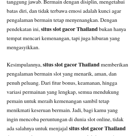
tanggung jawab. Bermain dengan disiplin, mengetahui
batas diri, dan tidak terbawa emosi adalah kunci agar
pengalaman bermain tetap menyenangkan. Dengan
situs slot gacor Thailand
pendekatan ini,
bukan hanya
tempat mencari kemenangan, tapi juga hiburan yang
mengasyikkan.
situs slot gacor Thailand
Kesimpulannya,
memberikan
pengalaman bermain slot yang menarik, aman, dan
penuh peluang. Dari fitur bonus, keamanan, hingga
variasi permainan yang lengkap, semua mendukung
pemain untuk meraih kemenangan sambil tetap
menikmati keseruan bermain. Jadi, bagi kamu yang
ingin mencoba peruntungan di dunia slot online, tidak
situs slot gacor Thailand
ada salahnya untuk menjajal