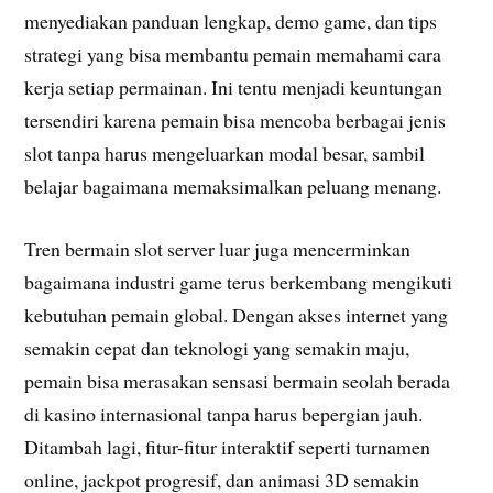
menyediakan panduan lengkap, demo game, dan tips
strategi yang bisa membantu pemain memahami cara
kerja setiap permainan. Ini tentu menjadi keuntungan
tersendiri karena pemain bisa mencoba berbagai jenis
slot tanpa harus mengeluarkan modal besar, sambil
belajar bagaimana memaksimalkan peluang menang.
Tren bermain slot server luar juga mencerminkan
bagaimana industri game terus berkembang mengikuti
kebutuhan pemain global. Dengan akses internet yang
semakin cepat dan teknologi yang semakin maju,
pemain bisa merasakan sensasi bermain seolah berada
di kasino internasional tanpa harus bepergian jauh.
Ditambah lagi, fitur-fitur interaktif seperti turnamen
online, jackpot progresif, dan animasi 3D semakin