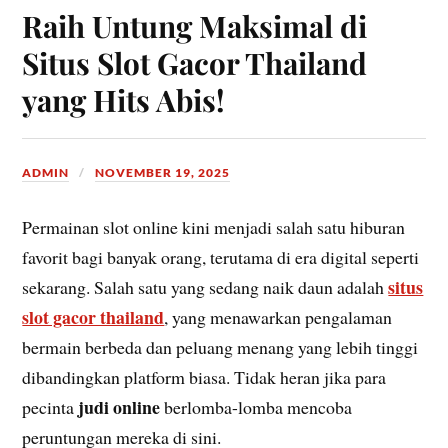
Raih Untung Maksimal di
Situs Slot Gacor Thailand
yang Hits Abis!
ADMIN
NOVEMBER 19, 2025
Permainan slot online kini menjadi salah satu hiburan
favorit bagi banyak orang, terutama di era digital seperti
situs
sekarang. Salah satu yang sedang naik daun adalah
slot gacor thailand
, yang menawarkan pengalaman
bermain berbeda dan peluang menang yang lebih tinggi
dibandingkan platform biasa. Tidak heran jika para
judi online
pecinta
berlomba-lomba mencoba
peruntungan mereka di sini.