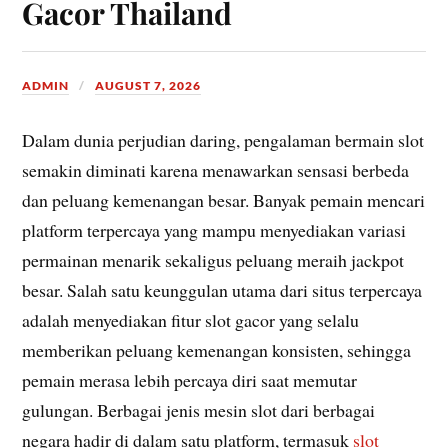
Gacor Thailand
ADMIN
AUGUST 7, 2026
Dalam dunia perjudian daring, pengalaman bermain slot
semakin diminati karena menawarkan sensasi berbeda
dan peluang kemenangan besar. Banyak pemain mencari
platform terpercaya yang mampu menyediakan variasi
permainan menarik sekaligus peluang meraih jackpot
besar. Salah satu keunggulan utama dari situs terpercaya
adalah menyediakan fitur slot gacor yang selalu
memberikan peluang kemenangan konsisten, sehingga
pemain merasa lebih percaya diri saat memutar
gulungan. Berbagai jenis mesin slot dari berbagai
negara hadir di dalam satu platform, termasuk
slot