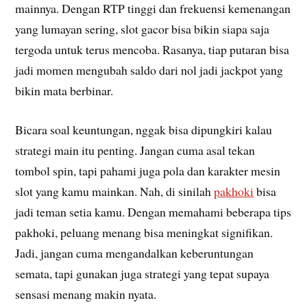
mainnya. Dengan RTP tinggi dan frekuensi kemenangan
yang lumayan sering, slot gacor bisa bikin siapa saja
tergoda untuk terus mencoba. Rasanya, tiap putaran bisa
jadi momen mengubah saldo dari nol jadi jackpot yang
bikin mata berbinar.
Bicara soal keuntungan, nggak bisa dipungkiri kalau
strategi main itu penting. Jangan cuma asal tekan
tombol spin, tapi pahami juga pola dan karakter mesin
slot yang kamu mainkan. Nah, di sinilah
pakhoki
bisa
jadi teman setia kamu. Dengan memahami beberapa tips
pakhoki, peluang menang bisa meningkat signifikan.
Jadi, jangan cuma mengandalkan keberuntungan
semata, tapi gunakan juga strategi yang tepat supaya
sensasi menang makin nyata.