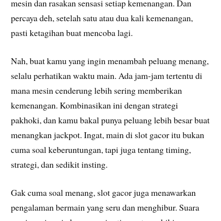
mesin dan rasakan sensasi setiap kemenangan. Dan
percaya deh, setelah satu atau dua kali kemenangan,
pasti ketagihan buat mencoba lagi.
Nah, buat kamu yang ingin menambah peluang menang,
selalu perhatikan waktu main. Ada jam-jam tertentu di
mana mesin cenderung lebih sering memberikan
kemenangan. Kombinasikan ini dengan strategi
pakhoki, dan kamu bakal punya peluang lebih besar buat
menangkan jackpot. Ingat, main di slot gacor itu bukan
cuma soal keberuntungan, tapi juga tentang timing,
strategi, dan sedikit insting.
Gak cuma soal menang, slot gacor juga menawarkan
pengalaman bermain yang seru dan menghibur. Suara