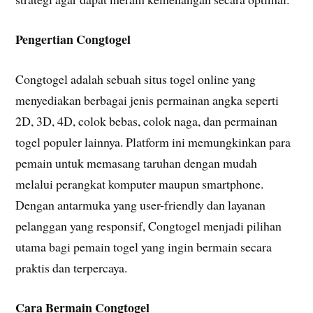
Pengertian Congtogel
Congtogel adalah sebuah situs togel online yang
menyediakan berbagai jenis permainan angka seperti
2D, 3D, 4D, colok bebas, colok naga, dan permainan
togel populer lainnya. Platform ini memungkinkan para
pemain untuk memasang taruhan dengan mudah
melalui perangkat komputer maupun smartphone.
Dengan antarmuka yang user-friendly dan layanan
pelanggan yang responsif, Congtogel menjadi pilihan
utama bagi pemain togel yang ingin bermain secara
praktis dan terpercaya.
Cara Bermain Congtogel