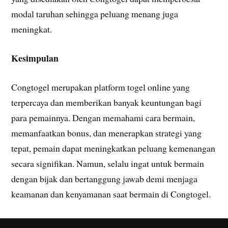
modal taruhan sehingga peluang menang juga
meningkat.
Kesimpulan
Congtogel merupakan platform togel online yang
terpercaya dan memberikan banyak keuntungan bagi
para pemainnya. Dengan memahami cara bermain,
memanfaatkan bonus, dan menerapkan strategi yang
tepat, pemain dapat meningkatkan peluang kemenangan
secara signifikan. Namun, selalu ingat untuk bermain
dengan bijak dan bertanggung jawab demi menjaga
keamanan dan kenyamanan saat bermain di Congtogel.