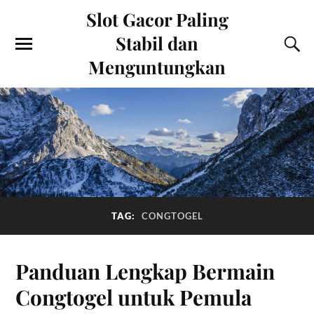
Slot Gacor Paling
Stabil dan
Menguntungkan
TAG:
CONGTOGEL
Panduan Lengkap Bermain
Congtogel untuk Pemula