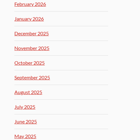
February 2026
January 2026
December 2025
November 2025
October 2025
September 2025
August 2025
July 2025
June 2025
May 2025