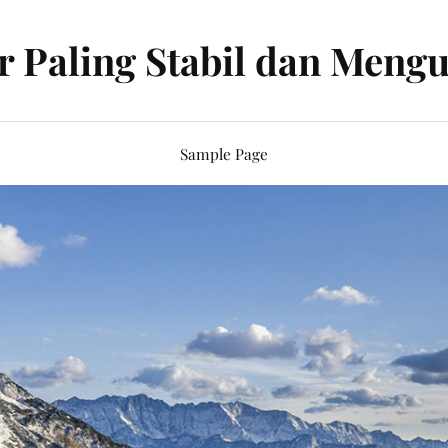
r Paling Stabil dan Men
Sample Page