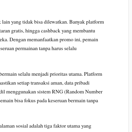
 lain yang tidak bisa dilewatkan. Banyak platform
taran gratis, hingga cashback yang membantu
ka. Dengan memanfaatkan promo ini, pemain
eruan permainan tanpa harus selalu
ermain selalu menjadi prioritas utama. Platform
stikan setiap transaksi aman, data pribadi
an adil menggunakan sistem RNG (Random Number
pemain bisa fokus pada keseruan bermain tanpa
laman sosial adalah tiga faktor utama yang