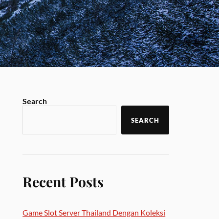
Search
SEARCH
Recent Posts
Game Slot Server Thailand Dengan Koleksi