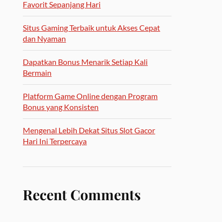
Favorit Sepanjang Hari
Situs Gaming Terbaik untuk Akses Cepat
dan Nyaman
Dapatkan Bonus Menarik Setiap Kali
Bermain
Platform Game Online dengan Program
Bonus yang Konsisten
Mengenal Lebih Dekat Situs Slot Gacor
Hari Ini Terpercaya
Recent Comments