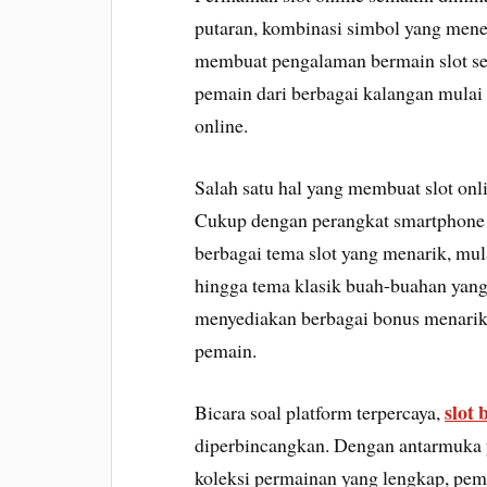
putaran, kombinasi simbol yang mene
membuat pengalaman bermain slot sel
pemain dari berbagai kalangan mulai
online.
Salah satu hal yang membuat slot onl
Cukup dengan perangkat smartphone 
berbagai tema slot yang menarik, mula
hingga tema klasik buah-buahan yang 
menyediakan berbagai bonus menari
pemain.
slot
Bicara soal platform terpercaya,
diperbincangkan. Dengan antarmuka 
koleksi permainan yang lengkap, pe