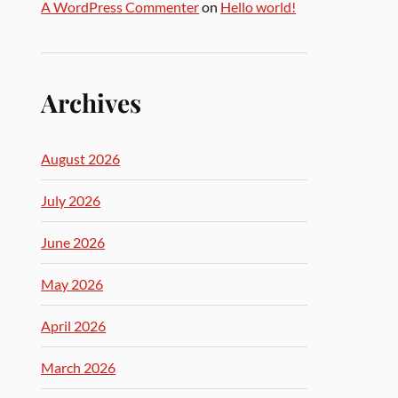
A WordPress Commenter
on
Hello world!
Archives
August 2026
July 2026
June 2026
May 2026
April 2026
March 2026