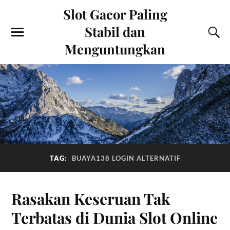
Slot Gacor Paling
Stabil dan
Menguntungkan
TAG:
BUAYA138 LOGIN ALTERNATIF
Rasakan Keseruan Tak
Terbatas di Dunia Slot Online