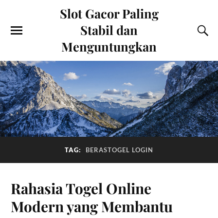
Slot Gacor Paling
Stabil dan
Menguntungkan
TAG:
BERASTOGEL LOGIN
Rahasia Togel Online
Modern yang Membantu