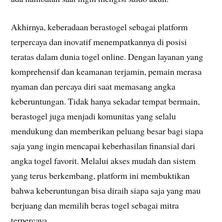
Akhirnya, keberadaan berastogel sebagai platform
terpercaya dan inovatif menempatkannya di posisi
teratas dalam dunia togel online. Dengan layanan yang
komprehensif dan keamanan terjamin, pemain merasa
nyaman dan percaya diri saat memasang angka
keberuntungan. Tidak hanya sekadar tempat bermain,
berastogel juga menjadi komunitas yang selalu
mendukung dan memberikan peluang besar bagi siapa
saja yang ingin mencapai keberhasilan finansial dari
angka togel favorit. Melalui akses mudah dan sistem
yang terus berkembang, platform ini membuktikan
bahwa keberuntungan bisa diraih siapa saja yang mau
berjuang dan memilih beras togel sebagai mitra
terpercaya.