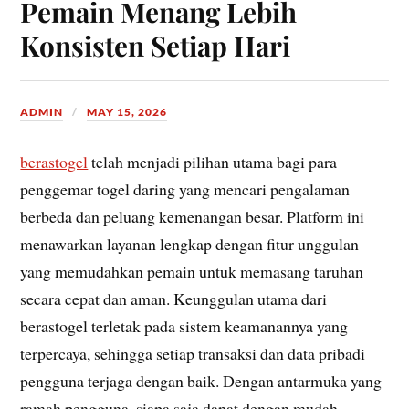
Pemain Menang Lebih
Konsisten Setiap Hari
ADMIN
MAY 15, 2026
berastogel
telah menjadi pilihan utama bagi para
penggemar togel daring yang mencari pengalaman
berbeda dan peluang kemenangan besar. Platform ini
menawarkan layanan lengkap dengan fitur unggulan
yang memudahkan pemain untuk memasang taruhan
secara cepat dan aman. Keunggulan utama dari
berastogel terletak pada sistem keamanannya yang
terpercaya, sehingga setiap transaksi dan data pribadi
pengguna terjaga dengan baik. Dengan antarmuka yang
ramah pengguna, siapa saja dapat dengan mudah