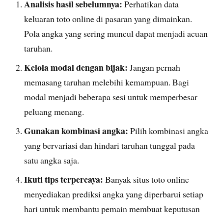
Analisis hasil sebelumnya:
Perhatikan data
keluaran toto online di pasaran yang dimainkan.
Pola angka yang sering muncul dapat menjadi acuan
taruhan.
Kelola modal dengan bijak:
Jangan pernah
memasang taruhan melebihi kemampuan. Bagi
modal menjadi beberapa sesi untuk memperbesar
peluang menang.
Gunakan kombinasi angka:
Pilih kombinasi angka
yang bervariasi dan hindari taruhan tunggal pada
satu angka saja.
Ikuti tips terpercaya:
Banyak situs toto online
menyediakan prediksi angka yang diperbarui setiap
hari untuk membantu pemain membuat keputusan