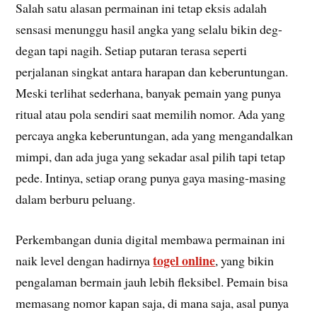
Salah satu alasan permainan ini tetap eksis adalah
sensasi menunggu hasil angka yang selalu bikin deg-
degan tapi nagih. Setiap putaran terasa seperti
perjalanan singkat antara harapan dan keberuntungan.
Meski terlihat sederhana, banyak pemain yang punya
ritual atau pola sendiri saat memilih nomor. Ada yang
percaya angka keberuntungan, ada yang mengandalkan
mimpi, dan ada juga yang sekadar asal pilih tapi tetap
pede. Intinya, setiap orang punya gaya masing-masing
dalam berburu peluang.
Perkembangan dunia digital membawa permainan ini
togel online
naik level dengan hadirnya
, yang bikin
pengalaman bermain jauh lebih fleksibel. Pemain bisa
memasang nomor kapan saja, di mana saja, asal punya