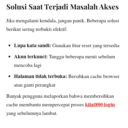
Solusi Saat Terjadi Masalah Akses
Jika mengalami kendala, jangan panik. Beberapa solusi
berikut sering terbukti efektif:
Lupa kata sandi:
Gunakan fitur reset yang tersedia
Akun terkunci:
Tunggu beberapa menit sebelum
mencoba lagi
Halaman tidak terbuka:
Bersihkan cache browser
atau ganti perangkat
Banyak pengguna melaporkan bahwa membersihkan
kilat800 login
cache membantu mempercepat proses
yang sebelumnya lambat.