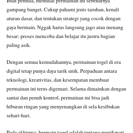
Buat pemula, memulai permainan ini sebenarnya
gampang banget. Cukup pahami jenis taruhan, kenali
aturan dasar, dan tentukan strategi yang cocok dengan
gaya bermain. Nggak harus langsung jago atau menang
besar; proses mencoba dan belajar itu justru bagian
paling asik.
Dengan semua kemudahannya, permainan togel di era
digital tetap punya daya tarik unik. Perpaduan antara
teknologi, kreativitas, dan kesempatan membuat
permainan ini terus digemari. Selama dimainkan dengan
santai dan penuh kontrol, permainan ini bisa jadi
hiburan ringan yang menyenangkan di sela kesibukan
sehari-hari.
Pada akhirnya, bermain togel adalah tentang menikmati