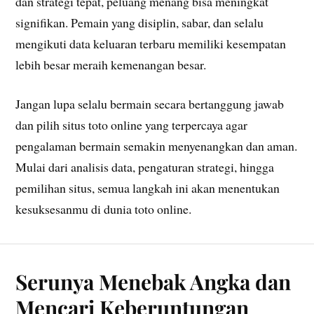
dan strategi tepat, peluang menang bisa meningkat
signifikan. Pemain yang disiplin, sabar, dan selalu
mengikuti data keluaran terbaru memiliki kesempatan
lebih besar meraih kemenangan besar.
Jangan lupa selalu bermain secara bertanggung jawab
dan pilih situs toto online yang terpercaya agar
pengalaman bermain semakin menyenangkan dan aman.
Mulai dari analisis data, pengaturan strategi, hingga
pemilihan situs, semua langkah ini akan menentukan
kesuksesanmu di dunia toto online.
Serunya Menebak Angka dan
Mencari Keberuntungan