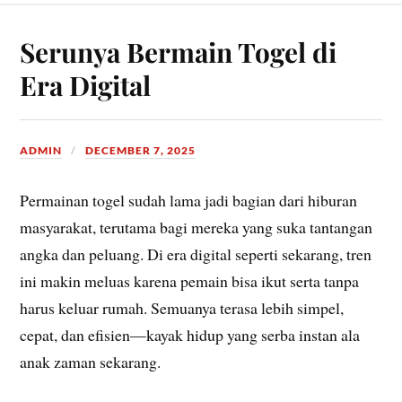
Serunya Bermain Togel di
Era Digital
ADMIN
DECEMBER 7, 2025
Permainan togel sudah lama jadi bagian dari hiburan
masyarakat, terutama bagi mereka yang suka tantangan
angka dan peluang. Di era digital seperti sekarang, tren
ini makin meluas karena pemain bisa ikut serta tanpa
harus keluar rumah. Semuanya terasa lebih simpel,
cepat, dan efisien—kayak hidup yang serba instan ala
anak zaman sekarang.