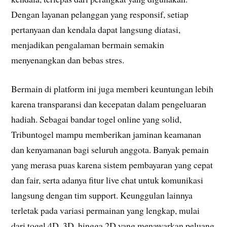
Dengan layanan pelanggan yang responsif, setiap
pertanyaan dan kendala dapat langsung diatasi,
menjadikan pengalaman bermain semakin
menyenangkan dan bebas stres.
Bermain di platform ini juga memberi keuntungan lebih
karena transparansi dan kecepatan dalam pengeluaran
hadiah. Sebagai bandar togel online yang solid,
Tribuntogel mampu memberikan jaminan keamanan
dan kenyamanan bagi seluruh anggota. Banyak pemain
yang merasa puas karena sistem pembayaran yang cepat
dan fair, serta adanya fitur live chat untuk komunikasi
langsung dengan tim support. Keunggulan lainnya
terletak pada variasi permainan yang lengkap, mulai
dari togel 4D, 3D, hingga 2D yang menawarkan peluang