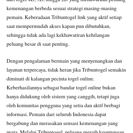
kemenangan berbeda sesuai strategi masing-masing
pemain. Keberadaan Tribuntogel link yang aktif setiap
saat mempermudah akses kapan pun dibutuhkan,
sehingga tidak ada lagi kekhawatiran kehilangan
peluang besar di saat penting.
Dengan pengalaman bermain yang menyenangkan dan
layanan terpercaya, tidak heran jika Tribuntogel semakin
diminati di kalangan pecinta togel online.
Keberhasilannya sebagai bandar togel online bukan
hanya didukung oleh sistem yang canggih, tetapi juga
oleh komunitas pengguna yang setia dan aktif berbagi
informasi. Pemain dari seluruh Indonesia dapat
bergabung dan merasakan sensasi kemenangan yang
nyata. Melalui Tribuntogel, peluang meraih keuntungan