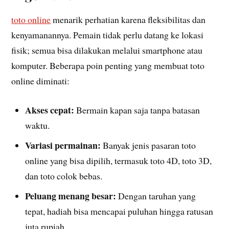
toto online
menarik perhatian karena fleksibilitas dan
kenyamanannya. Pemain tidak perlu datang ke lokasi
fisik; semua bisa dilakukan melalui smartphone atau
komputer. Beberapa poin penting yang membuat toto
online diminati:
Akses cepat:
Bermain kapan saja tanpa batasan
waktu.
Variasi permainan:
Banyak jenis pasaran toto
online yang bisa dipilih, termasuk toto 4D, toto 3D,
dan toto colok bebas.
Peluang menang besar:
Dengan taruhan yang
tepat, hadiah bisa mencapai puluhan hingga ratusan
juta rupiah.