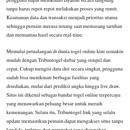
tanpa harus repot-repot melakukan proses yang rumit.
Keamanan data dan transaksi menjadi prioritas utama
sehingga pemain merasa tenang saat memasang taruhan
dan memantau hasil secara real-time.
Memulai petualangan di dunia togel online kini semakin
mudah dengan Tribuntogel daftar yang simpel dan
cepat. Cukup mengisi data diri secara singkat, pengguna
sudah bisa menikmati berbagai fasilitas yang
disediakan, mulai dari prediksi angka hingga live draw.
Situs ini dikenal sebagai bandar togel online terpercaya
yang menawarkan peluang besar untuk meraih
kemenangan. Selain itu, Tribuntogel link yang selalu
update memastikan pemain dapat mengakses situs tanpa
kendala, terlepas dari perangkat yang digunakan.