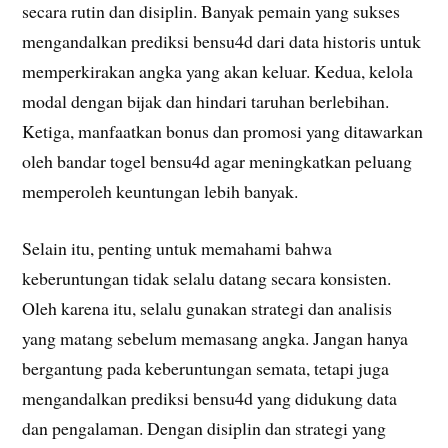
secara rutin dan disiplin. Banyak pemain yang sukses
mengandalkan prediksi bensu4d dari data historis untuk
memperkirakan angka yang akan keluar. Kedua, kelola
modal dengan bijak dan hindari taruhan berlebihan.
Ketiga, manfaatkan bonus dan promosi yang ditawarkan
oleh bandar togel bensu4d agar meningkatkan peluang
memperoleh keuntungan lebih banyak.
Selain itu, penting untuk memahami bahwa
keberuntungan tidak selalu datang secara konsisten.
Oleh karena itu, selalu gunakan strategi dan analisis
yang matang sebelum memasang angka. Jangan hanya
bergantung pada keberuntungan semata, tetapi juga
mengandalkan prediksi bensu4d yang didukung data
dan pengalaman. Dengan disiplin dan strategi yang