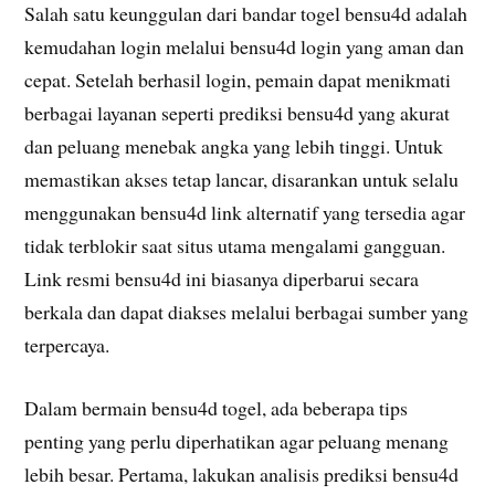
Salah satu keunggulan dari bandar togel bensu4d adalah
kemudahan login melalui bensu4d login yang aman dan
cepat. Setelah berhasil login, pemain dapat menikmati
berbagai layanan seperti prediksi bensu4d yang akurat
dan peluang menebak angka yang lebih tinggi. Untuk
memastikan akses tetap lancar, disarankan untuk selalu
menggunakan bensu4d link alternatif yang tersedia agar
tidak terblokir saat situs utama mengalami gangguan.
Link resmi bensu4d ini biasanya diperbarui secara
berkala dan dapat diakses melalui berbagai sumber yang
terpercaya.
Dalam bermain bensu4d togel, ada beberapa tips
penting yang perlu diperhatikan agar peluang menang
lebih besar. Pertama, lakukan analisis prediksi bensu4d